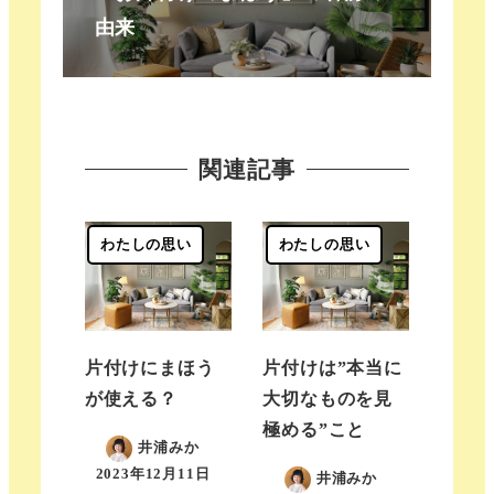
由来
関連記事
わたしの思い
わたしの思い
片付けにまほう
片付けは”本当に
が使える？
大切なものを見
極める”こと
井浦みか
2023年12月11日
井浦みか